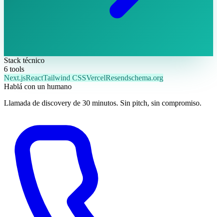
Stack técnico
6
tools
Next.js
React
Tailwind CSS
Vercel
Resend
schema.org
Hablá con un humano
Llamada de discovery de 30 minutos. Sin pitch, sin compromiso.