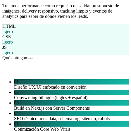
Tratamos performance como requisito de salida: presupuesto de
imágenes, delivery responsivo, tracking limpio y eventos de
analytics para saber de dónde vienen los leads.
HTML
ligero
CSS
ligero
JS
ligero
Qué entregamos
Entregables completos
01
Diseño UX/UI enfocado en conversión
02
Copywriting bilingüe (inglés + español)
03
Build en Next.js con Server Components
04
SEO técnico: metadata, schema.org, sitemap, robots
05
Optimización Core Web Vitals