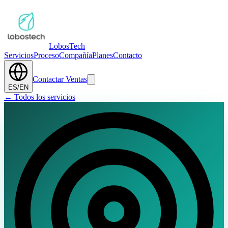
Lobos
Tech
Servicios
Proceso
Compañía
Planes
Contacto
Contactar Ventas
ES
/
EN
←
Todos los servicios