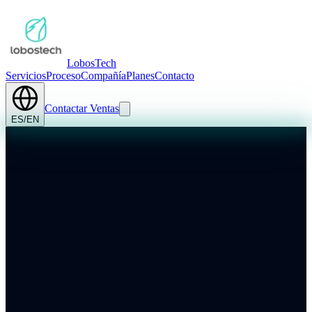
Lobos
Tech
Servicios
Proceso
Compañía
Planes
Contacto
Contactar Ventas
ES
/
EN