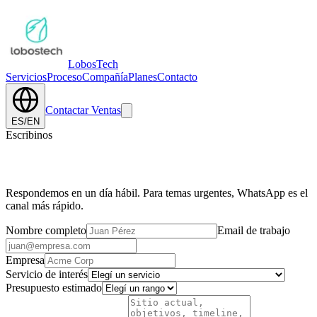
Lobos
Tech
Servicios
Proceso
Compañía
Planes
Contacto
Contactar Ventas
ES
/
EN
Escribinos
Contanos sobre tu proyecto.
Respondemos en un día hábil. Para temas urgentes, WhatsApp es el
canal más rápido.
Nombre completo
Email de trabajo
Empresa
Servicio de interés
Presupuesto estimado