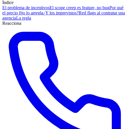
Índice
El problema de incentivos
El scope creep es feature, no bug
Por qué
el precio fijo lo arregla
¿Y los imprevistos?
Red flags al contratar una
agencia
La regla
Reacciona