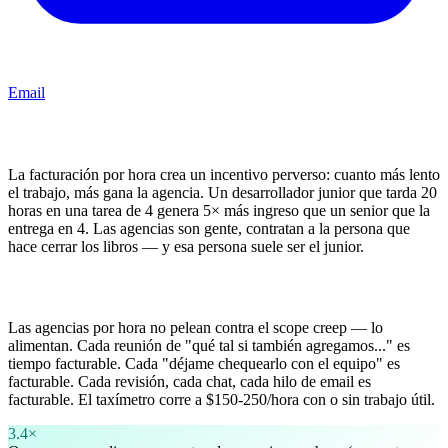
Email
El problema de incentivos
La facturación por hora crea un incentivo perverso: cuanto más lento
el trabajo, más gana la agencia. Un desarrollador junior que tarda 20
horas en una tarea de 4 genera 5× más ingreso que un senior que la
entrega en 4. Las agencias son gente, contratan a la persona que
hace cerrar los libros — y esa persona suele ser el junior.
El scope creep es feature, no bug
Las agencias por hora no pelean contra el scope creep — lo
alimentan. Cada reunión de "qué tal si también agregamos..." es
tiempo facturable. Cada "déjame chequearlo con el equipo" es
facturable. Cada revisión, cada chat, cada hilo de email es
facturable. El taxímetro corre a $150-250/hora con o sin trabajo útil.
3.4×