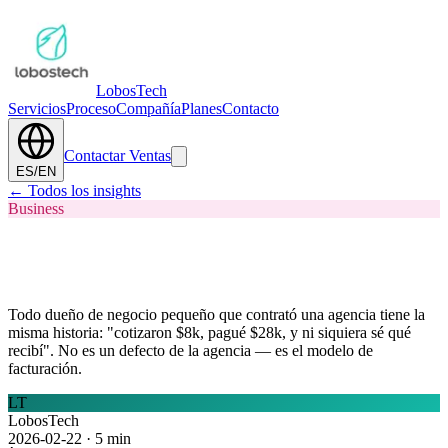
Lobos
Tech
Servicios
Proceso
Compañía
Planes
Contacto
Contactar Ventas
ES
/
EN
←
Todos los insights
Business
Por qué las agencias "por hora" siempre
salen 3× lo que cotizan
Todo dueño de negocio pequeño que contrató una agencia tiene la
misma historia: "cotizaron $8k, pagué $28k, y ni siquiera sé qué
recibí". No es un defecto de la agencia — es el modelo de
facturación.
LT
LobosTech
2026-02-22
·
5 min