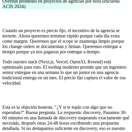
Overrun promedio en proyectos de agencias por hora (encuesta
ACIS 2024)
Por qué el precio fijo lo arregla
Cuando un proyecto es precio fijo, el incentivo de la agencia se
invierte. Ahora queremos terminar rápido porque cada día extra
come margen. Queremos que el scope se mantenga limpio porque
los change orders se documentan y firman. Queremos entregar a
tiempo porque ya nos pagaron por entregar a tiempo.
Todo nuestro stack (Next.js, Vercel, OpenAI, Resend) está
optimizado para esto. El tooling moderno permite que un ingeniero
senior entregue en una semana lo que un junior en una agencia
tradicional entrega en un mes. El precio fijo captura el valor de esa
velocidad.
¿Y los imprevistos?
Esta es la objeción honesta. "¿Y si te topás con algo que no
esperabas?" Buena pregunta. La respuesta: discovery. Pasamos 30-
60 minutos en una llamada de discovery mapeando exactamente qué
necesitás, después otras 24-48 horas escribiendo una propuesta
detallada. Si no destapamos suficiente en discovery, eso es nuestro